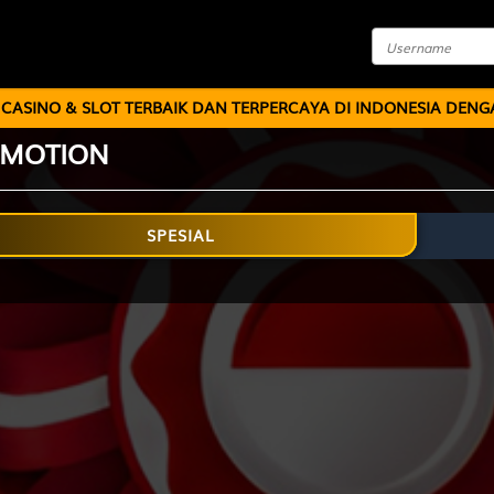
DAN TERPERCAYA DI INDONESIA DENGAN BONUS - BONUS TANPA 
MOTION
SPESIAL