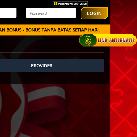
LOGIN
BATAS SETIAP HARI.
ALTERNATIF 1
ALTERNATIF 2
PROVIDER
ALTERNATIF 3